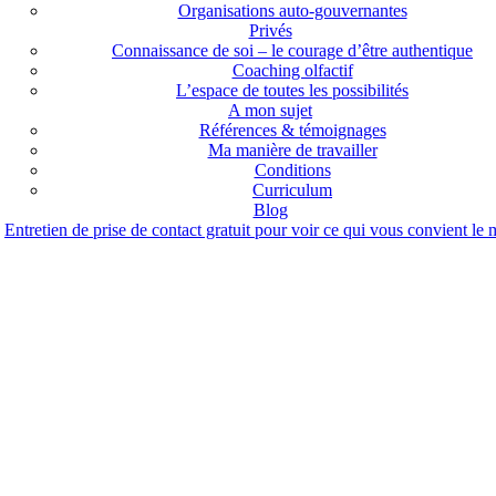
Organisations auto-gouvernantes
Privés
Connaissance de soi – le courage d’être authentique
Coaching olfactif
L’espace de toutes les possibilités
A mon sujet
Références & témoignages
Ma manière de travailler
Conditions
Curriculum
Blog
Entretien de prise de contact gratuit pour voir ce qui vous convient le 