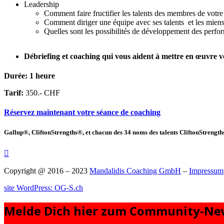
Leadership
Comment faire fructifier les talents des membres de votre
Comment diriger une équipe avec ses talents et les miens
Quelles sont les possibilités de développement des perfor
Débriefing et coaching qui vous aident à
mettre en œuvre vo
Durée: 1 heure
Tarif:
350.- CHF
Réservez maintenant votre séance de coaching
Gallup®, CliftonStrengths®, et chacun des 34 noms des talents CliftonStrengths

Copyright @ 2016 – 2023
Mandalidis Coaching GmbH
–
Impressum
site WordPress: OG-S.ch
Melde Dich hier zum Community-New