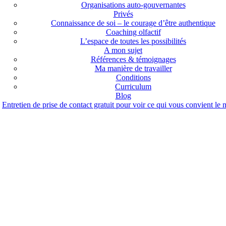
Organisations auto-gouvernantes
Privés
Connaissance de soi – le courage d’être authentique
Coaching olfactif
L’espace de toutes les possibilités
A mon sujet
Références & témoignages
Ma manière de travailler
Conditions
Curriculum
Blog
Entretien de prise de contact gratuit pour voir ce qui vous convient le 