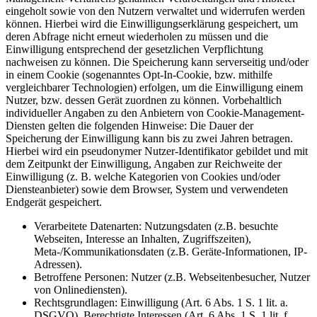
eingeholt sowie von den Nutzern verwaltet und widerrufen werden
können. Hierbei wird die Einwilligungserklärung gespeichert, um
deren Abfrage nicht erneut wiederholen zu müssen und die
Einwilligung entsprechend der gesetzlichen Verpflichtung
nachweisen zu können. Die Speicherung kann serverseitig und/oder
in einem Cookie (sogenanntes Opt-In-Cookie, bzw. mithilfe
vergleichbarer Technologien) erfolgen, um die Einwilligung einem
Nutzer, bzw. dessen Gerät zuordnen zu können. Vorbehaltlich
individueller Angaben zu den Anbietern von Cookie-Management-
Diensten gelten die folgenden Hinweise: Die Dauer der
Speicherung der Einwilligung kann bis zu zwei Jahren betragen.
Hierbei wird ein pseudonymer Nutzer-Identifikator gebildet und mit
dem Zeitpunkt der Einwilligung, Angaben zur Reichweite der
Einwilligung (z. B. welche Kategorien von Cookies und/oder
Diensteanbieter) sowie dem Browser, System und verwendeten
Endgerät gespeichert.
Verarbeitete Datenarten: Nutzungsdaten (z.B. besuchte
Webseiten, Interesse an Inhalten, Zugriffszeiten),
Meta-/Kommunikationsdaten (z.B. Geräte-Informationen, IP-
Adressen).
Betroffene Personen: Nutzer (z.B. Webseitenbesucher, Nutzer
von Onlinediensten).
Rechtsgrundlagen: Einwilligung (Art. 6 Abs. 1 S. 1 lit. a.
DSGVO), Berechtigte Interessen (Art. 6 Abs. 1 S. 1 lit. f.